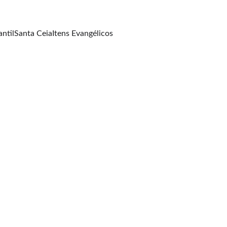
antil
Santa Ceia
Itens Evangélicos