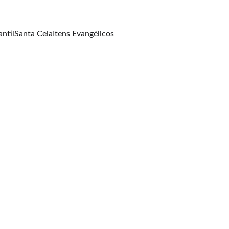
antil
Santa Ceia
Itens Evangélicos